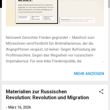
Netzwerk Gerechter Frieden gegründet – Manifest zum
Mitzeichnen veröffentlicht Ein Antimilitarismus, der die
Angegriffenen vergisst, ist keiner: Gegen Aufrüstung als
Profitmaschine. Gegen das Wegsehen vor russischem
Imperialismus. Für eine linke Friedenspolitik, die
Selbstverteidigung und soziale Kontrolle zusammen denkt.
Keine Waffen für Profite. Aber Waffen für Angegriffene.
MEHR ANZEIGEN
Frieden heisst Ende der Aggression. Manifest anläßlich des
Linke Parteitages diesen Monat in Potsdam zum
Mitzeichnen: gerechter-frieden.net Wir unterstützen dieses
Materialien zur Russischen
Manifest und das Netzwerk Gerechter Frieden.
Revolution: Revolution und Migration
-
März 16, 2026