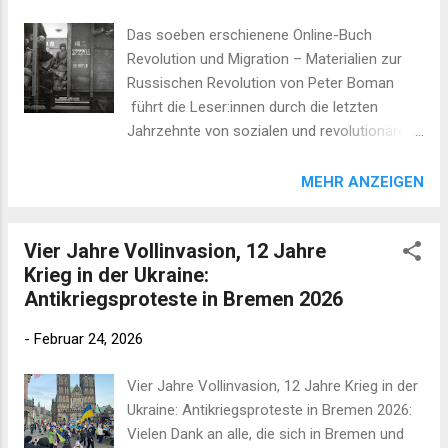
Das soeben erschienene Online-Buch
Revolution und Migration – Materialien zur
Russischen Revolution von Peter Boman
führt die Leser:innen durch die letzten
Jahrzehnte von sozialen und revolutionären
Kämpfen im Zarenreich von 1861 bis zum
Revolutionsjahr 1917. Peter Boman und
MEHR ANZEIGEN
seine Arbeitsgruppe erzählen über kollektive
Kampferfahrungen der Bevölkerung und
Vier Jahre Vollinvasion, 12 Jahre
widmen sich systematisch der Subjektivität
Krieg in der Ukraine:
der Menschen in ihren Kämpfen.
Antikriegsproteste in Bremen 2026
Kernanliegen des spannenden Textes ist es,
die Migrationsbewegungen und Mobilität der
-
Februar 24, 2026
unterdrückten Bevölkerungen als Triebfeder
der revolutionären Entwicklung aufzuspüren
Vier Jahre Vollinvasion, 12 Jahre Krieg in der
und von ihr her den verflochtenen
Ukraine: Antikriegsproteste in Bremen 2026:
“Kommunikationshintergrund” im Alltag der
Vielen Dank an alle, die sich in Bremen und
Aufstände zu beleuchten. So gelingt es, die