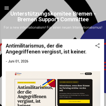
Direkt zum Hauptbereich
Unterstützungskomitee Bremen -
Bremen Support Committee
For a new internationalism! Für einen neuen Internationalismus!
Antimilitarismus, der die
P
Angegriffenen vergisst, ist keiner.
o
s
-
Juni 01, 2026
t
s