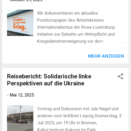
Vergangenheit und denen der Gegenwart.
Das Gedenken an die Opfer des
Wir dokumentieren ein aktuelles
sowjetischen Terrors heute ist eine Form
Positionspapier des Arbeitskreises
des Protests gegen Diktatur. „Rückgabe der
Internationalismus der Rosa-Luxemburg-
Namen“ ist eine Gedenkaktion, bei der wir die
Initiative zur Debatte um Wehrpflicht und
Namen der Opfer politischer Repressionen in
Kriegsdienstverweigerung vor dem
öffentlichen Räumen verlesen, um sie
Hintergrund des russischen Krieges gegen
symbolisch der Gesellschaft und der
die Ukraine, an welchem wir mitgearbeitet
MEHR ANZEIGEN
Geschichte „zurückzugeben“ und an die
haben. Position zur Aggression Russlands
Bedeutung von Freiheit, Menschenrechten
und zur Debatte um Wehrpflicht und
und Gerechtigkeit zu erinnern. Die Lesungen
Reisebericht: Solidarische linke
Kriegsdienstverweigerung Jegliche
finden auf Russisch, Ukrainisch, Weißrussis...
Perspektiven auf die Ukraine
Diskussionen über den Kampf für den
Frieden in Europa, die Verteidigungsfähigkeit
-
Mai 12, 2025
Deutschlands, die Haltung der Linken zur
Wiedereinführung der Wehrpflicht usw. sind
Vortrag und Diskussion mit Jule Nagel und
untrennbar mit unserer Einschätzung des
anderen vom linXXnet Leipzig Donnerstag, 3.
andauernden Krieges in der Ukraine als des
Juli 2025, um 19 Uhr in Bremen,
zentralen destabilisierenden Faktors der
Kulturzentrum Kukoon im Park,